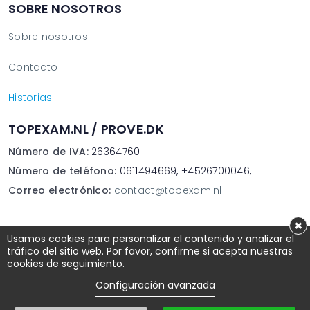
SOBRE NOSOTROS
Sobre nosotros
Contacto
Historias
TOPEXAM.NL / PROVE.DK
Número de IVA:
26364760
Número de teléfono:
0611494669, +4526700046,
Correo electrónico:
contact@topexam.nl
×
Usamos cookies para personalizar el contenido y analizar el
tráfico del sitio web. Por favor, confirme si acepta nuestras
Preguntas frecuentes
cookies de seguimiento.
Configuración avanzada
Términos y condiciones