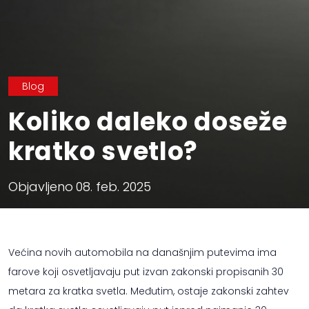
Blog
Koliko daleko doseže
kratko svetlo?
Objavljeno
08. feb. 2025
Većina novih automobila na današnjim putevima ima
farove koji osvetljavaju put izvan zakonski propisanih 30
metara za kratka svetla. Međutim, ostaje zakonski zahtev