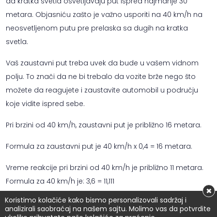
da kratka svetla osvetljavaju put ispred najmanje 30
metara. Objasniću zašto je važno usporiti na 40 km/h na
neosvetljenom putu pre prelaska sa dugih na kratka
svetla.
Vaš zaustavni put treba uvek da bude u vašem vidnom
polju. To znači da ne bi trebalo da vozite brže nego što
možete da reagujete i zaustavite automobil u području
koje vidite ispred sebe.
Pri brzini od 40 km/h, zaustavni put je približno 16 metara.
Formula za zaustavni put je 40 km/h x 0,4 = 16 metara.
Vreme reakcije pri brzini od 40 km/h je približno 11 metara.
Formula za 40 km/h je: 3,6 = 11,111
×
Koristimo kolačiće kako bismo personalizovali sadržaj i
Putanje kočenja je zbir putanje reagovanja od 11 metara i
analizirali saobraćaj na našem sajtu. Molimo vas da potvrdite
putanje kočenja od približno 16 metara, što rezultira