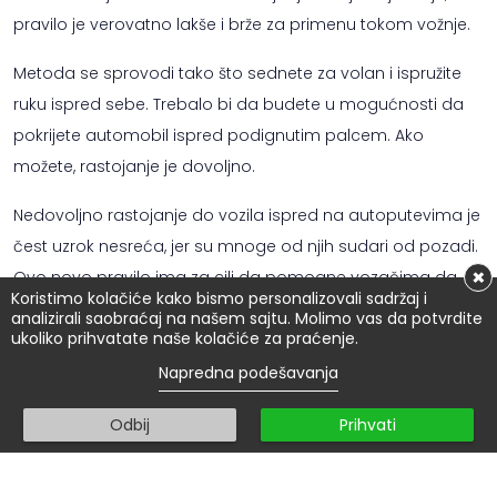
pravilo je verovatno lakše i brže za primenu tokom vožnje.
Metoda se sprovodi tako što sednete za volan i ispružite
ruku ispred sebe. Trebalo bi da budete u mogućnosti da
pokrijete automobil ispred podignutim palcem. Ako
možete, rastojanje je dovoljno.
Nedovoljno rastojanje do vozila ispred na autoputevima je
čest uzrok nesreća, jer su mnoge od njih sudari od pozadi.
×
Ovo novo pravilo ima za cilj da pomogne vozačima da
Koristimo kolačiće kako bismo personalizovali sadržaj i
održe dovoljno rastojanje od vozila ispred.
analizirali saobraćaj na našem sajtu. Molimo vas da potvrdite
ukoliko prihvatate naše kolačiće za praćenje.
Pravilo od
2 sekunde
(na svim putevima i brzinama)
Napredna podešavanja
Uvek morate održavati rastojanje od najmanje dve
Odbij
Prihvati
sekunde, bez obzira na brzinu. Ovo vam daje vremena da
reagujete u slučaju naglog kočenja. Pravilo za proveru