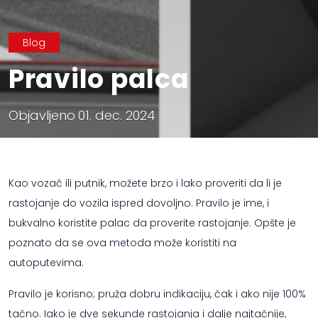
Blog
Pravilo palca
Objavljeno
01. dec. 2024
Kao vozač ili putnik, možete brzo i lako proveriti da li je
rastojanje do vozila ispred dovoljno. Pravilo je ime, i
bukvalno koristite palac da proverite rastojanje. Opšte je
poznato da se ova metoda može koristiti na
autoputevima.
Pravilo je korisno; pruža dobru indikaciju, čak i ako nije 100%
tačno. Iako je dve sekunde rastojanja i dalje najtačnije,