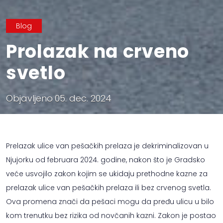
Blog
Prolazak na crveno
svetlo
Objavljeno
05. dec. 2024
Prelazak ulice van pešačkih prelaza je dekriminalizovan u
Njujorku od februara 2024. godine, nakon što je Gradsko
veće usvojilo zakon kojim se ukidaju prethodne kazne za
prelazak ulice van pešačkih prelaza ili bez crvenog svetla.
Ova promena znači da pešaci mogu da pređu ulicu u bilo
kom trenutku bez rizika od novčanih kazni. Zakon je postao