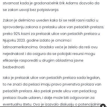
stvarnost kada je gradonačelnik Erik Adams dozvolio da
se zakon usvoji bez potpisivanja.
Zakon je delimično uveden kako bi se rešili rasni razlici u
sprovođenju zakona o prelasku ulice van pešačkih prelaza;
preko 92% kazni za prelazak ulice van pešačkih prelaza u
Njujorku 2023. godine izdato je crncima i
latinoamerikancima. Gradsko veće je želelo da reši ovu
nejednakost i da osigura da se policijski resursi mogu
efikasnije rasporediti u drugim oblastima javne
bezbednosti.
Iako je prelazak ulice van pešačkih prelaza sada legalan,
to ne znači da pešaci imaju pravo prvenstva prolaza van
pešačkih prelaza. Ako pešak pređe ulicu van pešačkog
prelaza i bude udaren, i dalje može biti odgovoran za
eventualnu štetu. Ovo je izazvalo diskusiju o potencijalnim
×